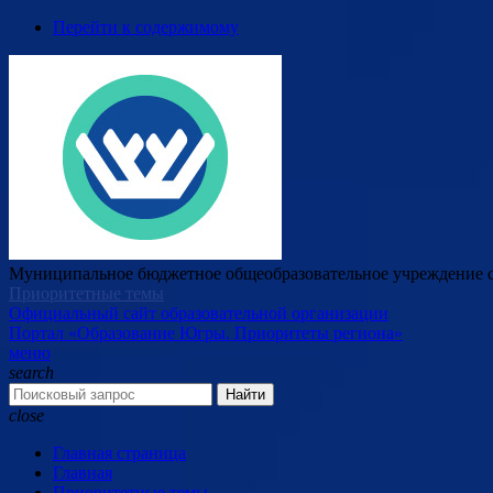
Перейти к содержимому
Муниципальное бюджетное общеобразовательное учреждение с
Приоритетные темы
Официальный сайт образовательной организации
Портал «Образование Югры. Приоритеты региона»
меню
search
Найти
close
Главная страница
Главная
Приоритетные темы