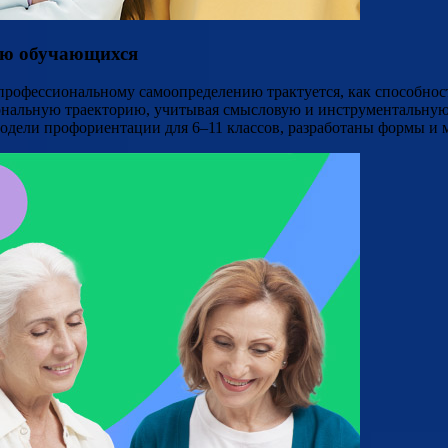
ию обучающихся
рофессиональному самоопределению трактуется, как способност
иональную траекторию, учитывая смысловую и инструментальну
дели профориентации для 6–11 классов, разработаны формы и м