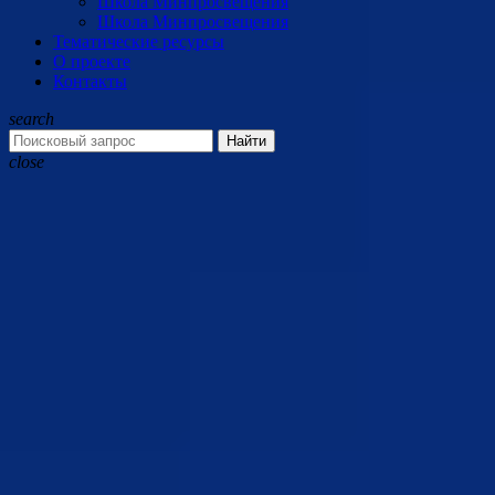
Школа Минпросвещения
Школа Минпросвещения
Тематические ресурсы
О проекте
Контакты
search
Найти
close