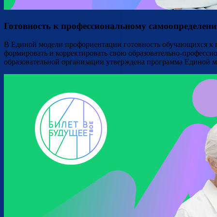
Готовность к профессиональному самоопределен
В Единой модели профориентации готовность обучающихся к п
формировать и корректировать свою образовательно-професс
образовательной организации утверждена программа Единой мо