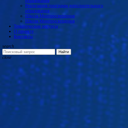
образования
Реализация программ дополнительного
образования
Школа Минпросвещения
Школа Минпросвещения
Тематические ресурсы
О проекте
Контакты
search
Найти
close