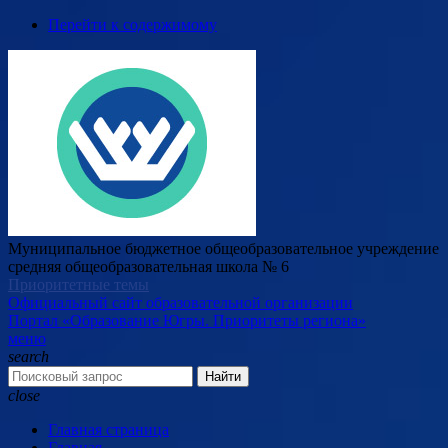
Перейти к содержимому
Муниципальное бюджетное общеобразовательное учреждение
средняя общеобразовательная школа № 6
Приоритетные темы
Официальный сайт образовательной организации
Портал «Образование Югры. Приоритеты региона»
меню
search
Найти
close
Главная страница
Главная