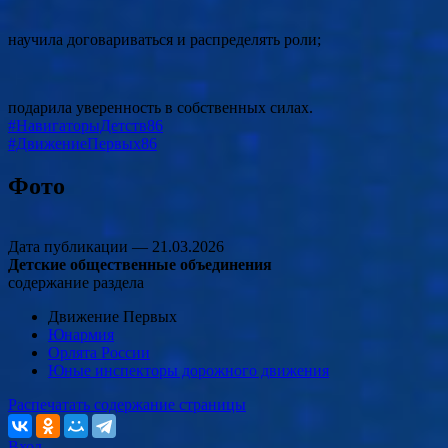
научила договариваться и распределять роли;
подарила уверенность в собственных силах.
#НавигаторыДетств86
#ДвижениеПервых86
Фото
Дата публикации —
21.03.2026
Детские общественные объединения
содержание раздела
Движение Первых
Юнармия
Орлята России
Юные инспекторы дорожного движения
Распечатать содержание страницы
Вход