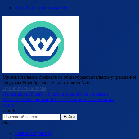
Перейти к содержимому
Муниципальное бюджетное общеобразовательное учреждение
средняя общеобразовательная школа № 6
Приоритетные темы
Официальный сайт образовательной организации
Портал «Образование Югры. Приоритеты региона»
меню
search
Найти
close
Главная страница
Главная