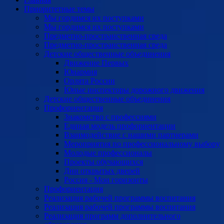
Приоритетные темы
Мы гордимся их поступками
Мы гордимся их поступками
Предметно-пространственная среда
Предметно-пространственная среда
Детские общественные объединения
Движение Первых
Юнармия
Орлята России
Юные инспекторы дорожного движения
Детские общественные объединения
Профориентация
Знакомство с профессиями
Единая модель профориентации
Взаимодействие с нашими партнерами
Мероприятия по профессиональному выбору
Молодые профессионалы
Проекты обучающихся
Дни открытых дверей
Россия - Мои горизонты
Профориентация
Реализация рабочей программы воспитания
Реализация рабочей программы воспитания
Реализация программ дополнительного